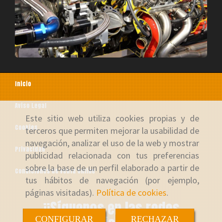
Inicio
Aviso Legal
Este sitio web utiliza cookies propias y de
Cookies
terceros que permiten mejorar la usabilidad de
navegación, analizar el uso de la web y mostrar
Privacidad
publicidad relacionada con tus preferencias
sobre la base de un perfil elaborado a partir de
Condiciones de venta online
tus hábitos de navegación (por ejemplo,
páginas visitadas).
Política de cookies
.
¡¡Síguenos en las redes
CONFIGURAR
RECHAZAR