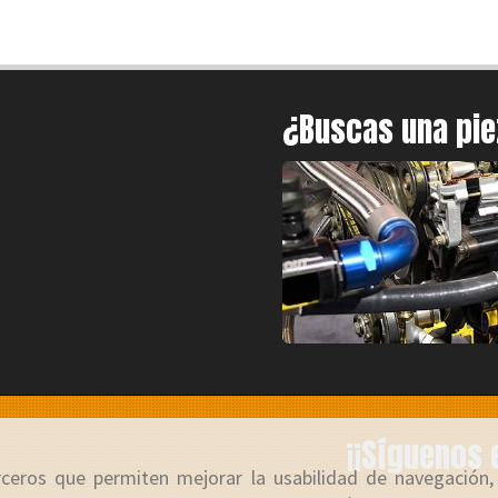
¿Buscas una pi
¡¡Síguenos 
erceros que permiten mejorar la usabilidad de navegación,