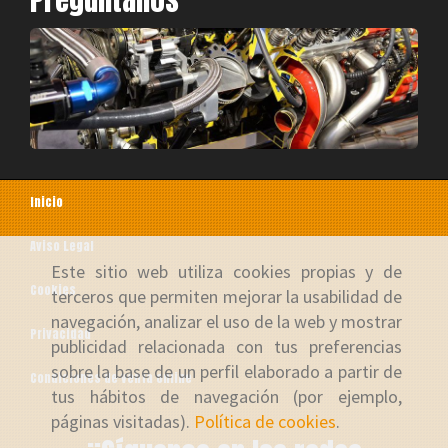
Pregúntanos
Inicio
Aviso Legal
Este sitio web utiliza cookies propias y de
Cookies
terceros que permiten mejorar la usabilidad de
navegación, analizar el uso de la web y mostrar
Privacidad
publicidad relacionada con tus preferencias
sobre la base de un perfil elaborado a partir de
Condiciones de venta online
tus hábitos de navegación (por ejemplo,
páginas visitadas).
Política de cookies
.