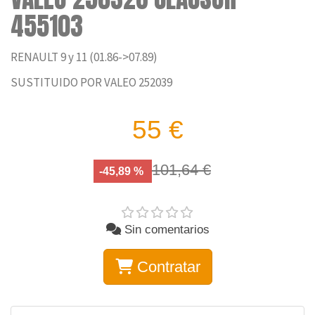
455103
RENAULT 9 y 11 (01.86->07.89)
SUSTITUIDO POR VALEO 252039
55 €
101,64 €
-45,89 %
Sin comentarios
Contratar