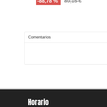
-88,78 %
89,15 €
Comentarios
Horario