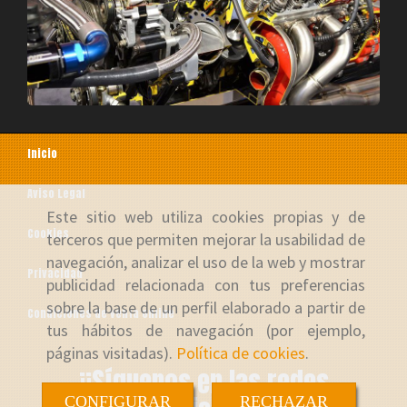
Inicio
Aviso Legal
Este sitio web utiliza cookies propias y de
Cookies
terceros que permiten mejorar la usabilidad de
navegación, analizar el uso de la web y mostrar
Privacidad
publicidad relacionada con tus preferencias
sobre la base de un perfil elaborado a partir de
Condiciones de venta online
tus hábitos de navegación (por ejemplo,
páginas visitadas).
Política de cookies
.
¡¡Síguenos en las redes
CONFIGURAR
RECHAZAR