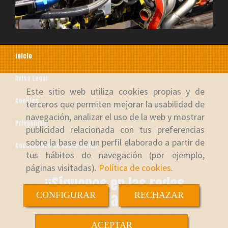
Inicio
Aviso Legal
Este sitio web utiliza cookies propias y de
Cookies
terceros que permiten mejorar la usabilidad de
navegación, analizar el uso de la web y mostrar
Privacidad
publicidad relacionada con tus preferencias
sobre la base de un perfil elaborado a partir de
Condiciones de venta online
tus hábitos de navegación (por ejemplo,
páginas visitadas).
Política de cookies
.
¡¡Síguenos en las redes
sociales!!
CONFIGURAR
RECHAZAR
ACEPTAR